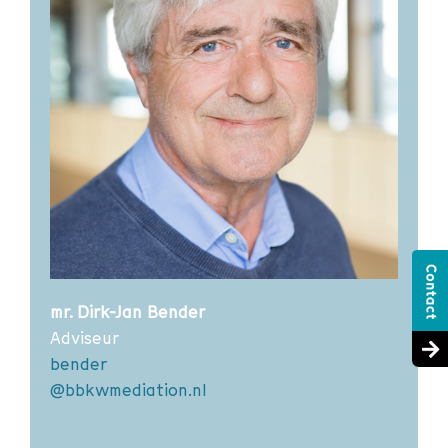
beëdiging
rechter rechtbank
2010
Arnhem
NMI-mediatorsopleiding bij van
2006
der Hoeven Nelissen
1976
beëdiging
advocaat en procureur
Nederlands recht, Universiteit
1970
Utrecht
1964
Gymnasium Arnhem
mr. Dirk-Jan Bender
Adviseur
bender
@bbkwmediation.nl