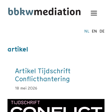
Ga
naar
Menu
de
inhoud
NL
EN
DE
artikel
Artikel Tijdschrift
Conflicthantering
18 mei 2026