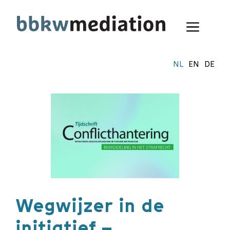
Ga
naar
Menu
de
inhoud
NL
EN
DE
Wegwijzer in de
initiatief –