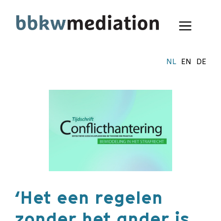
Ga
naar
Menu
de
inhoud
NL
EN
DE
‘Het een regelen
zonder het ander is