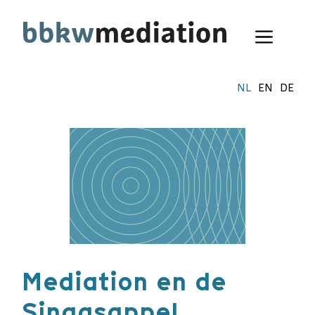
Ga
naar
Menu
de
inhoud
NL
EN
DE
Mediation en de
Sinaasappel