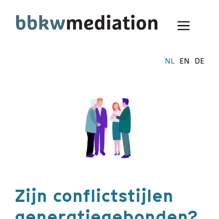
Ga
naar
Menu
de
inhoud
NL
EN
DE
Zijn conflictstijlen
generatiegebonden?