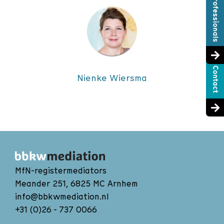
Nienke Wiersma
MfN-registermediators
Meander 251, 6825 MC Arnhem
info@bbkwmediation.nl
+31 (0)26 - 737 0066