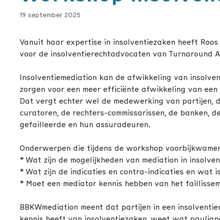
19 september 2025
Vanuit haar expertise in insolventiezaken heeft Roo
voor de insolventierechtadvocaten van Turnaround 
Insolventiemediation kan de afwikkeling van insolven
zorgen voor een meer efficiënte afwikkeling van een 
Dat vergt echter wel de medewerking van partijen, die
curatoren, de rechters-commissarissen, de banken, d
gefailleerde en hun assuradeuren.
Onderwerpen die tijdens de workshop voorbijkwame
* Wat zijn de mogelijkheden van mediation in insolven
* Wat zijn de indicaties en contra-indicaties en wat 
* Moet een mediator kennis hebben van het failliss
BBKWmediation meent dat partijen in een insolventiem
kennis heeft van insolventiezaken, weet wat paulian