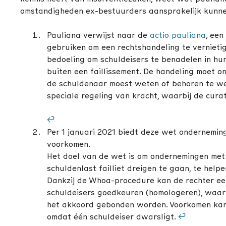
omstandigheden ex-bestuurders aansprakelijk kunnen
Pauliana verwijst naar de
actio pauliana
, een
gebruiken om een rechtshandeling te vernietig
bedoeling om schuldeisers te benadelen in hu
buiten een faillissement. De handeling moet o
de schuldenaar moest weten of behoren te wete
speciale regeling van kracht, waarbij de cur
↩︎
Per 1 januari 2021 biedt deze wet onderneming
voorkomen.
Het doel van de wet is om ondernemingen met 
schuldenlast failliet dreigen te gaan, te help
Dankzij de Whoa-procedure kan de rechter ee
schuldeisers goedkeuren (homologeren), waarb
het akkoord gebonden worden. Voorkomen kan 
omdat één schuldeiser dwarsligt.
↩︎