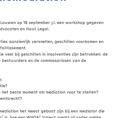
s Louwen op 18 september j.l. een workshop gegeven
Advocaten en Haut Legal.
ties aanzienlijk versnellen, geschillen voorkomen en
faillissement.
 veel bij geschillen in insolventies zijn betrokken: de
e bestuurders en de commissarissen van de
n:
tie?
is het beste moment om mediation voor te stellen?
ementsrecht?
ediation het meest gebaat zijn bij een mediator die
1
2
a
is, hoe een WHOA
traject werkt of onder welke