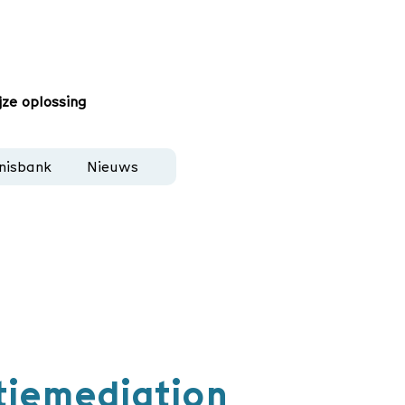
jze oplossing
nisbank
Nieuws
tiemediation