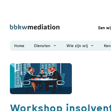
Ga
naar
de
inhoud
Een wi
Home
Diensten
Wie zijn wij
Ken
Workshop insolven