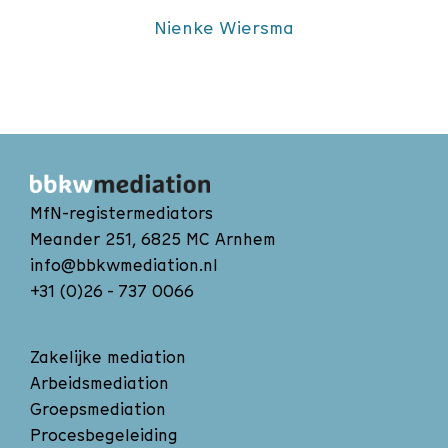
Nienke Wiersma
MfN-registermediators
Meander 251, 6825 MC Arnhem
info@bbkwmediation.nl
+31 (0)26 - 737 0066
Zakelijke mediation
Arbeidsmediation
Groepsmediation
Procesbegeleiding