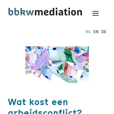
Ga
naar
Menu
de
inhoud
NL
EN
DE
Wat kost een
arbeidsconflict?