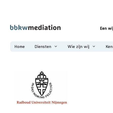
Ga
naar
de
inhoud
Een wi
Home
Diensten
Wie zijn wij
Ken