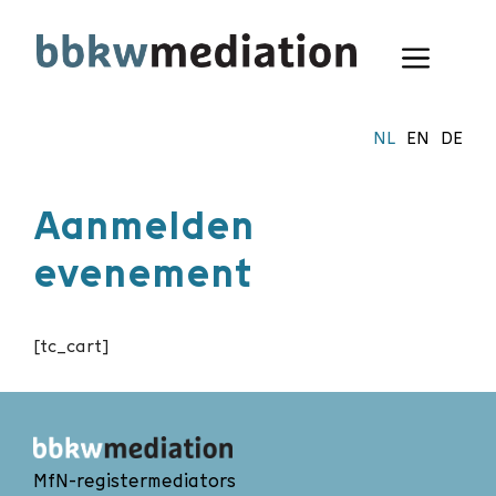
Ga
naar
Menu
de
inhoud
NL
EN
DE
Aanmelden
evenement
[tc_cart]
MfN-registermediators