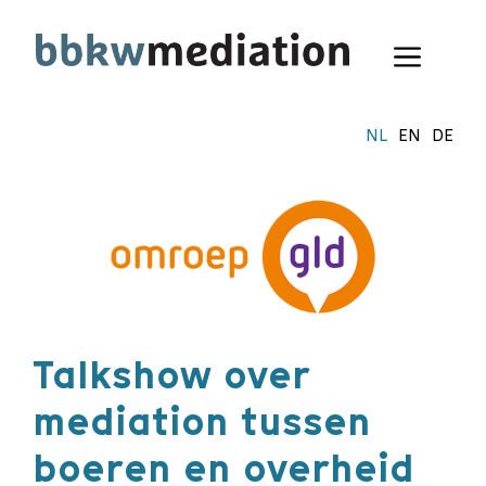
Ga
naar
Menu
de
inhoud
NL
EN
DE
Talkshow over
mediation tussen
boeren en overheid