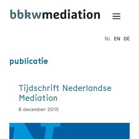
Ga
naar
Menu
de
inhoud
NL
EN
DE
publicatie
Tijdschrift Nederlandse
Mediation
8 december 2015