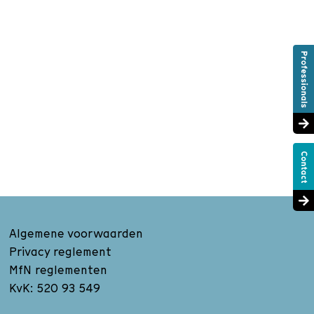
Algemene voorwaarden
Privacy reglement
MfN reglementen
KvK: 520 93 549