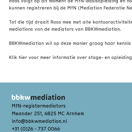
Roos volgt op dit moment de MfN-Basisopleiding en ho
kunnen registreren bij de MfN (Mediation Federatie N
Tot die tijd draait Roos mee met alle kantooractiviteite
mediations van de mediators van BBKWmediation.
BBKWmediation wil op deze manier graag haar kennis
Klik hier voor meer informatie over stage- en opleidin
MfN-registermediators
Meander 251, 6825 MC Arnhem
info@bbkwmediation.nl
+31 (0)26 - 737 0066