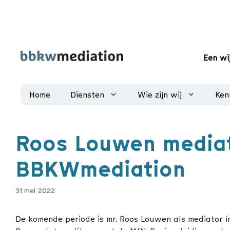
Ga
naar
de
inhoud
Een wi
Home
Diensten
Wie zijn wij
Ken
Roos Louwen mediato
BBKWmediation
31 mei 2022
De komende periode is mr. Roos Louwen als mediator i