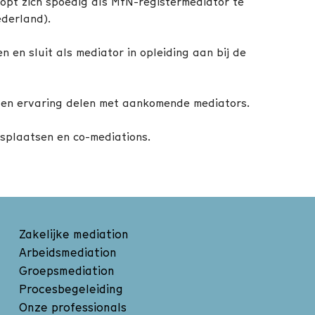
opt zich spoedig als MfN-registermediator te
ederland).
n en sluit als mediator in opleiding aan bij de
 en ervaring delen met aankomende mediators.
gsplaatsen en co-mediations.
Zakelijke mediation
Arbeidsmediation
Groepsmediation
Procesbegeleiding
Onze professionals