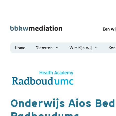
Ga
naar
de
inhoud
Een wi
Home
Diensten
Wie zijn wij
Ken
Onderwijs Aios Bed