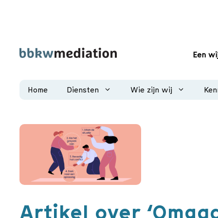
Ga
naar
de
inhoud
Een wi
Home
Diensten
Wie zijn wij
Ken
Artikel over ‘Omgaa