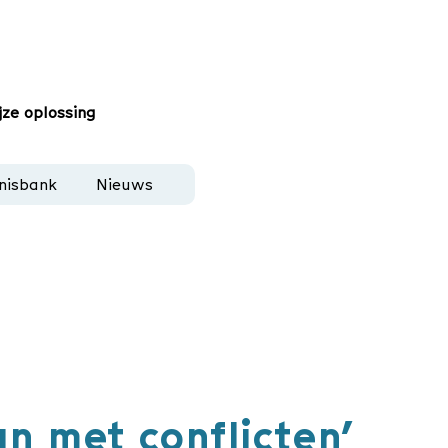
jze oplossing
nisbank
Nieuws
n met conflicten’