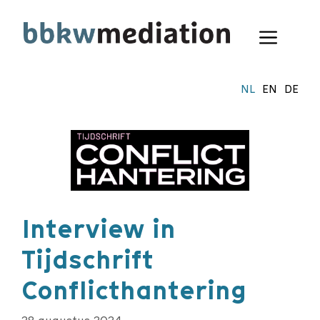
Ga
naar
Menu
de
inhoud
NL
EN
DE
Interview in
Tijdschrift
Conflicthantering
28 augustus 2024