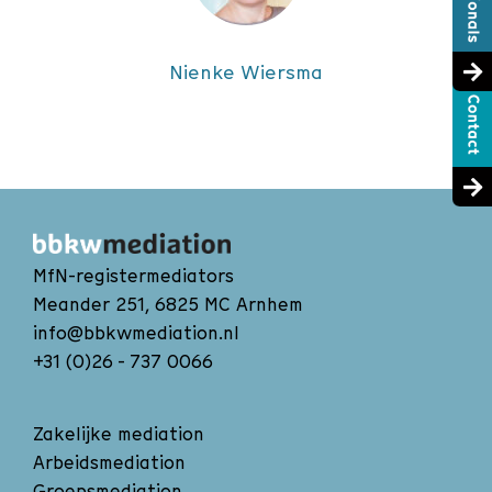
Nienke Wiersma
MfN-registermediators
Meander 251, 6825 MC Arnhem
info@bbkwmediation.nl
+31 (0)26 - 737 0066
Zakelijke mediation
Arbeidsmediation
Groepsmediation