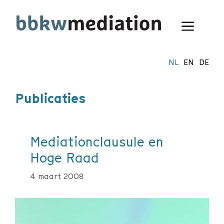
Ga
naar
Menu
de
inhoud
NL
EN
DE
Publicaties
Mediationclausule en
Hoge Raad
4 maart 2008