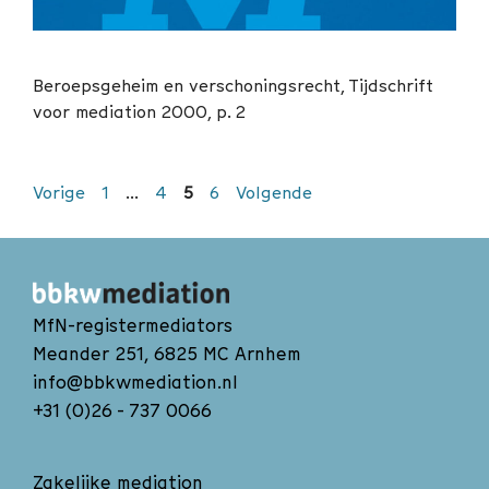
Beroepsgeheim en verschoningsrecht, Tijdschrift
voor mediation 2000, p. 2
Pagina
Pagina
Pagina
Pagina
1
…
4
5
6
MfN-registermediators
Meander 251, 6825 MC Arnhem
info@bbkwmediation.nl
+31 (0)26 - 737 0066
Zakelijke mediation