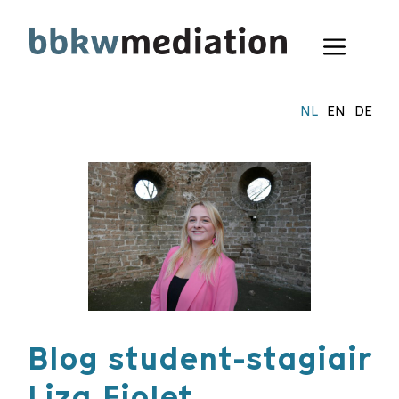
Ga
naar
Menu
de
inhoud
NL
EN
DE
Blog student-stagiair
Liza Fiolet