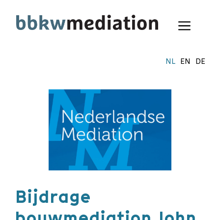
Ga
naar
Menu
de
inhoud
NL
EN
DE
Bijdrage
bouwmediation John