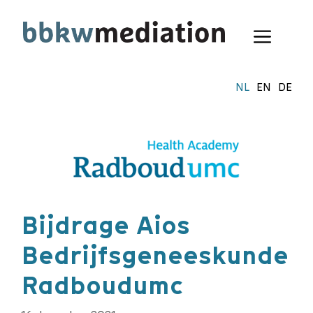
Ga
naar
Menu
de
inhoud
NL
EN
DE
Bijdrage Aios
Bedrijfsgeneeskunde
Radboudumc