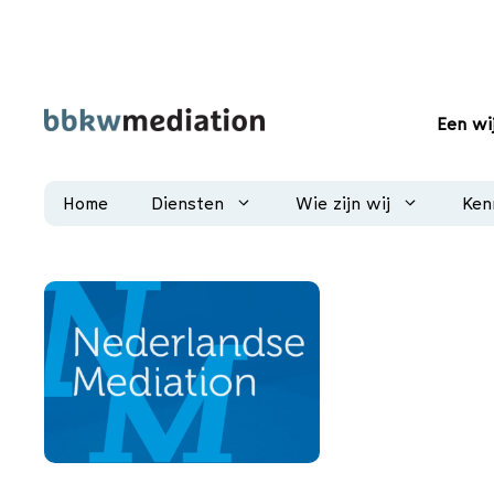
Ga
naar
de
inhoud
Een wi
Home
Diensten
Wie zijn wij
Ken