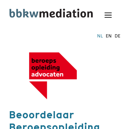
Ga
naar
Menu
de
inhoud
NL
EN
DE
Beoordelaar
Beroepsopleiding