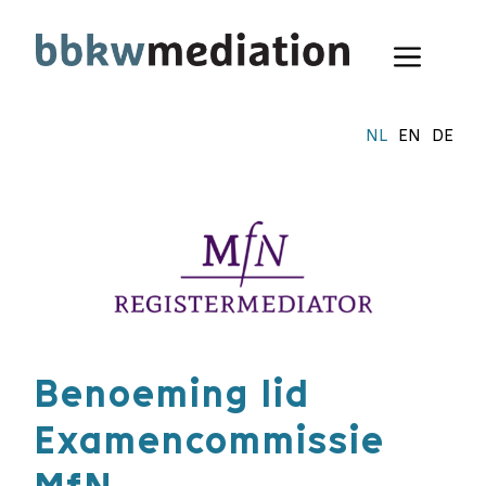
Ga
naar
Menu
de
inhoud
NL
EN
DE
Benoeming lid
Examencommissie