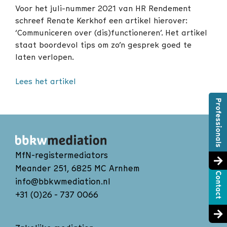
Voor het juli-nummer 2021 van HR Rendement
schreef Renate Kerkhof een artikel hierover:
‘Communiceren over (dis)functioneren’. Het artikel
staat boordevol tips om zo’n gesprek goed te
laten verlopen.
Lees het artikel
MfN-registermediators
Meander 251, 6825 MC Arnhem
info@bbkwmediation.nl
+31 (0)26 - 737 0066