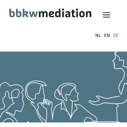
Zum
Inhalt
Menü
springen
NL
EN
DE